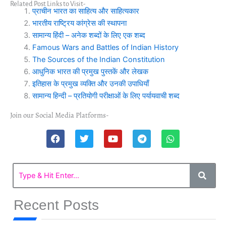
Related Post Links to Visit-
प्राचीन भारत का साहित्य और साहित्यकार
भारतीय राष्ट्रिय कांग्रेस की स्थापना
सामान्य हिंदी – अनेक शब्दों के लिए एक शब्द
Famous Wars and Battles of Indian History
The Sources of the Indian Constitution
आधुनिक भारत की प्रमुख पुस्तकें और लेखक
इतिहास के प्रमुख व्यक्ति और उनकी उपाधियाँ
सामान्य हिन्दी – प्रतियोगी परीक्षाओं के लिए पर्यायवाची शब्द
Join our Social Media Platforms-
F
T
Y
T
W
a
w
o
e
h
c
i
u
l
a
e
t
t
e
t
b
t
u
g
s
o
e
b
r
a
o
r
e
a
p
k
m
p
Recent Posts