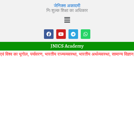
Skip
जेनिक्स अकादमी
to
निःशुल्क शिक्षा का अधिकार
Menu
content
F
Y
T
W
a
o
e
h
c
u
l
a
e
t
e
t
JNICS Academy
b
u
g
s
o
b
r
a
भूगोल, पर्यावरण, भारतीय राज्यव्यवस्था, भारतीय अर्थव्यवस्था, सामान्य विज्ञान, टेस्ट सी
o
e
a
p
k
m
p