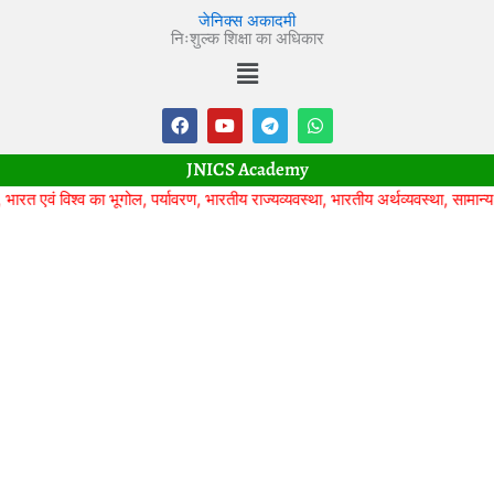
Skip
जेनिक्स अकादमी
to
निःशुल्क शिक्षा का अधिकार
Menu
content
F
Y
T
W
a
o
e
h
c
u
l
a
e
t
e
t
JNICS Academy
b
u
g
s
o
b
r
a
ं विश्व का भूगोल, पर्यावरण, भारतीय राज्यव्यवस्था, भारतीय अर्थव्यवस्था, सामान्य विज्ञा
o
e
a
p
k
m
p