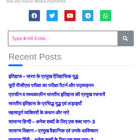
Join our Social Media Platforms-
F
T
Y
T
W
a
w
o
e
h
c
i
u
l
a
e
t
t
e
t
b
t
u
g
s
o
e
b
r
a
o
r
e
a
p
k
m
p
Recent Posts
इतिहास – भारत के प्रमुख ऐतिहासिक युद्ध
यूपी पीसीएस परीक्षा का परीक्षा पैटर्न और पाठ्यक्रम
प्राचीन व मध्यकालीन भारतीय इतिहास की प्रमुख रचनायें
भारतीय इतिहास के प्रसिद्ध युद्ध एवं लड़ाइयाँ
महत्वपूर्ण व्यक्तियों के कथन और नारे
सामान्य हिन्दी – अनेक शब्दों के लिए एक शब्द भाग-3
सामान्य विज्ञान – प्रमुख वैज्ञानिक एवं उनके आविष्कार
सामान्य हिंदी – अनेक शब्दों के लिए एक शब्द भाग-2