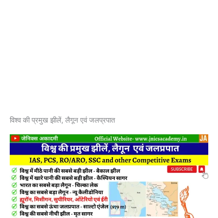
विश्व की प्रमुख झीलें, लैगून एवं जलप्रपात