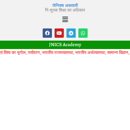
Skip
जेनिक्स अकादमी
to
निःशुल्क शिक्षा का अधिकार
Menu
content
F
Y
T
W
a
o
e
h
c
u
l
a
e
t
e
t
JNICS Academy
b
u
g
s
o
b
r
a
का भूगोल, पर्यावरण, भारतीय राज्यव्यवस्था, भारतीय अर्थव्यवस्था, सामान्य विज्ञान, टेस्ट
o
e
a
p
k
m
p