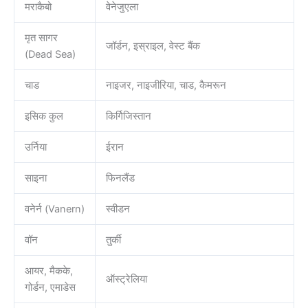
मराकैबो
वेनेजुएला
मृत सागर
जॉर्डन, इस्राइल, वेस्ट बैंक
(Dead Sea)
चाड
नाइजर, नाइजीरिया, चाड, कैमरून
इसिक कुल
किर्गिजिस्तान
उर्निया
ईरान
साइना
फिनलैंड
वनेर्न (Vanern)
स्वीडन
वॉन
तुर्की
आयर, मैकके,
ऑस्ट्रेलिया
गोर्डन, एमाडेस