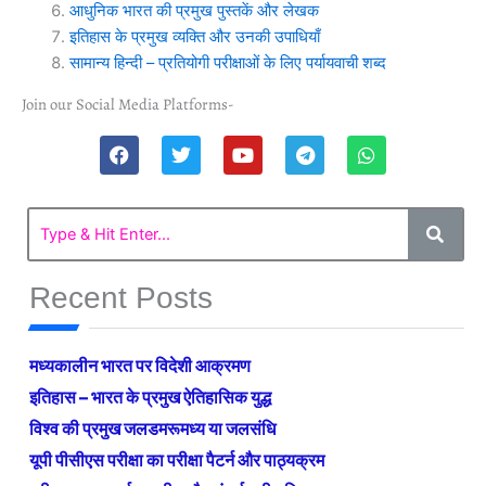
आधुनिक भारत की प्रमुख पुस्तकें और लेखक
इतिहास के प्रमुख व्यक्ति और उनकी उपाधियाँ
सामान्य हिन्दी – प्रतियोगी परीक्षाओं के लिए पर्यायवाची शब्द
Join our Social Media Platforms-
F
T
Y
T
W
a
w
o
e
h
c
i
u
l
a
e
t
t
e
t
b
t
u
g
s
o
e
b
r
a
o
r
e
a
p
k
m
p
Recent Posts
मध्यकालीन भारत पर विदेशी आक्रमण
इतिहास – भारत के प्रमुख ऐतिहासिक युद्ध
विश्व की प्रमुख जलडमरूमध्य या जलसंधि
यूपी पीसीएस परीक्षा का परीक्षा पैटर्न और पाठ्यक्रम