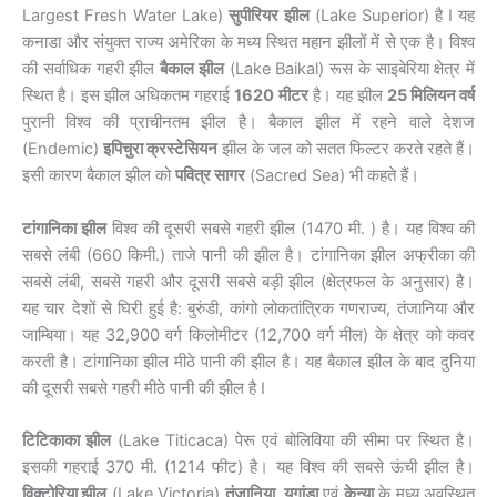
Largest Fresh Water Lake)
सुपीरियर झील
(Lake Superior) है I यह
कनाडा और संयुक्त राज्य अमेरिका के मध्य स्थित महान झीलों में से एक है। विश्व
की सर्वाधिक गहरी झील
बैकाल झील
(Lake Baikal) रूस के साइबेरिया क्षेत्र में
स्थित है। इस झील अधिकतम गहराई
1620
मीटर
है। यह झील
25
मिलियन वर्ष
पुरानी विश्व की प्राचीनतम झील है। बैकाल झील में रहने वाले देशज
(Endemic)
इपिचुरा क्रस्टेसियन
झील के जल को सतत फिल्टर करते रहते हैं।
इसी कारण बैकाल झील को
पवित्र सागर
(Sacred Sea) भी कहते हैं।
टांगानिका झील
विश्व की दूसरी सबसे गहरी झील (1470 मी. ) है। यह विश्व की
सबसे लंबी (660 किमी.) ताजे पानी की झील है। टांगानिका झील अफ्रीका की
सबसे लंबी, सबसे गहरी और दूसरी सबसे बड़ी झील (क्षेत्रफल के अनुसार) है।
यह चार देशों से घिरी हुई है: बुरुंडी, कांगो लोकतांत्रिक गणराज्य, तंजानिया और
जाम्बिया। यह 32,900 वर्ग किलोमीटर (12,700 वर्ग मील) के क्षेत्र को कवर
करती है। टांगानिका झील मीठे पानी की झील है। यह बैकाल झील के बाद दुनिया
की दूसरी सबसे गहरी मीठे पानी की झील है I
टिटिकाका झील
(Lake Titicaca) पेरू एवं बोलिविया की सीमा पर स्थित है।
इसकी गहराई 370 मी. (1214 फीट) है। यह विश्व की सबसे ऊंची झील है।
विक्टोरिया झील
(Lake Victoria)
तंजानिया
,
युगांडा
एवं
केन्या
के मध्य अवस्थित