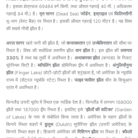
है। इसका क्षेत्रफल 69484 वर्ग किमी. तथा औसत गहराई 40 मी. ( अधिकतम
गहराई 84 मी.) है।
मृत सागर
(Dead Sea)
जॉर्डन
,
इस्राइल
एवं
फिलिस्तीनी
भू-भाग (वेस्ट बैंक) पर स्थित है। इसकी औसत गहराई 120 मीटर है। यह विश्व
की सबसे नीची झील है।
अरल सागर
खारे पानी की झील है, जो
कजाख्स्तान
एवं
उज्बेकिस्तान
की सीमा पर
स्थित है। विश्व की सर्वाधिक लवणीय झील
वान झील
है। इस झील की
लवणता
330%
है तथा यह तुर्की में अवस्थित है।
अथाबास्का झील
(कनाडा) के निकट
यूरेनियम सिटी है।
ब्वॉयलिंग झील
डोमिनिका द्वीप में अवस्थित है।
अंगुलियोंनुमा
झील
(Finger Lake) छोटी-छोटी झीलों की श्रृंखला है, जो अमेरिका के न्यूयॉर्क
राज्य में (सेंट्रल न्यूयॉर्क स्टेट) स्थित है।
फाइव फ्लॉवर झील
चीन के सिचुआन
प्रांत में अवस्थित है।
फिनलैंड उत्तरी यूरोप में स्थित एक नार्डिक देश है। फिनलैंड में लगभग 168000
झीलें तथा 187000 द्वीप स्थित हैं। इसलिए इसे
‘
झीलों की वाटिका
‘
(Garden
of Lakes) के नाम से संबोधित किया जाता है। अमेरिका के महान झीलों के
किनारे स्थित शहरों में
डुलुथ
(Duluth) सुपीरियर झील (उत्तरी अमेरिका) के
किनारे स्थित शहर है। शिकागो अमेरिका की
मिशिगन झील
पर स्थित है।
बफैलो