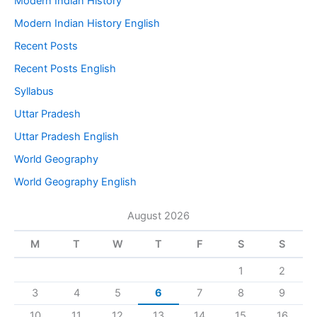
Modern Indian History
Modern Indian History English
Recent Posts
Recent Posts English
Syllabus
Uttar Pradesh
Uttar Pradesh English
World Geography
World Geography English
August 2026
M
T
W
T
F
S
S
1
2
3
4
5
6
7
8
9
10
11
12
13
14
15
16