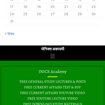
17
18
19
20
21
22
23
24
25
26
27
28
29
30
31
« May
जेनिक्स अकादमी
Menu
JNICS Academy
FREE GENERAL STUDY LECTURES & POSTS
FREE CURRENT AFFAIRS TEST & PDF
FREE CURRENT AFFAIRS YOUTUBE VIDEO
FREE YOUTUBE LECTURE VIDEO
FREE DOWNLOAD STUDY MATERIALS