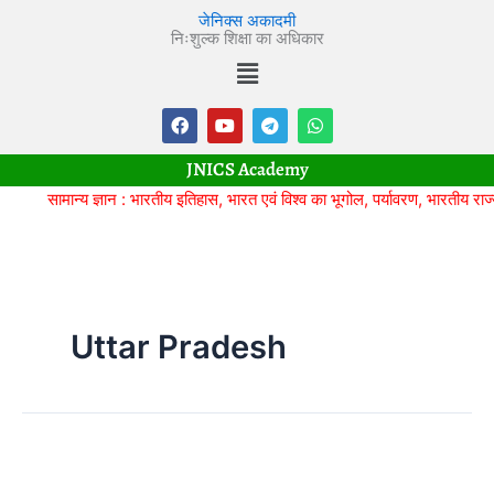
Skip
जेनिक्स अकादमी
to
निःशुल्क शिक्षा का अधिकार
Menu
content
F
Y
T
W
a
o
e
h
c
u
l
a
e
t
e
t
JNICS Academy
b
u
g
s
o
b
r
a
सामान्य ज्ञान : भारतीय इतिहास, भारत एवं विश्व का भूगोल, पर्यावरण, भारतीय राज्यव्य
o
e
a
p
k
m
p
Uttar Pradesh